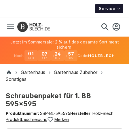
Service
Jetzt im Sommersale: 2 % auf das gesamte Sortiment
sichern!
01
07
24
57
Noch:
Code:
HOLZBLECH
TAGE
Gartenhaus
Gartenhaus Zubehör
Sonstiges
Schraubenpaket für 1. BB
595x595
Produktnummer:
SBP-BL-595595
Hersteller:
Holz-Blech
Produktbeschreibung
Merken