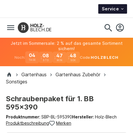
Service
Jetzt im Sommersale: 2 % auf das gesamte Sortiment
sichern!
04
08
47
48
Noch:
Code:
HOLZBLECH
TAGE
Gartenhaus
Gartenhaus Zubehör
Sonstiges
Schraubenpaket für 1. BB
595x390
Produktnummer:
SBP-BL-595390
Hersteller:
Holz-Blech
Produktbeschreibung
Merken