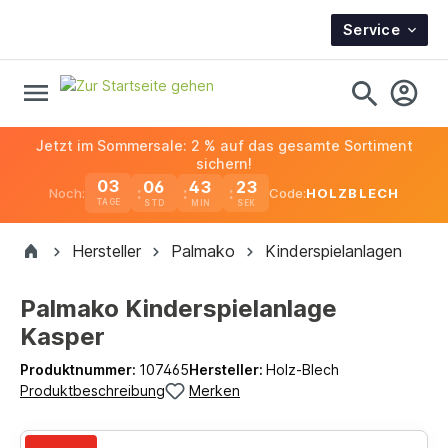
Service
Jetzt im Sommersale: 2 % auf das gesamte Sortiment
sichern!
03
06
43
22
Noch:
Code:
HOLZBLECH
TAGE
Hersteller
Palmako
Kinderspielanlagen
Palmako Kinderspielanlage
Kasper
Produktnummer:
107465
Hersteller:
Holz-Blech
Produktbeschreibung
Merken