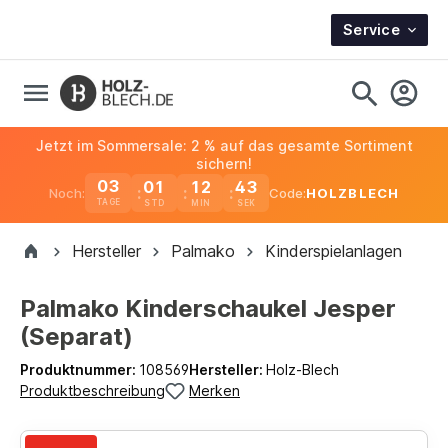
Service
Jetzt im Sommersale: 2 % auf das gesamte Sortiment
sichern!
03
01
12
43
Noch:
Code:
HOLZBLECH
TAGE
Hersteller
Palmako
Kinderspielanlagen
Palmako Kinderschaukel Jesper
(Separat)
Produktnummer:
108569
Hersteller:
Holz-Blech
Produktbeschreibung
Merken