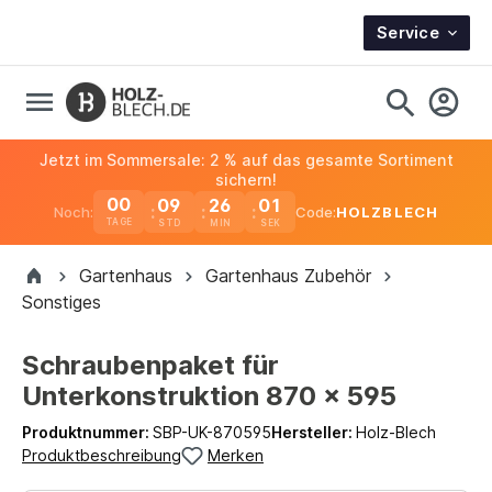
Service
Jetzt im Sommersale: 2 % auf das gesamte Sortiment
sichern!
00
09
26
00
Noch:
Code:
HOLZBLECH
TAGE
Gartenhaus
Gartenhaus Zubehör
Sonstiges
Schraubenpaket für
Unterkonstruktion 870 x 595
Produktnummer:
SBP-UK-870595
Hersteller:
Holz-Blech
Produktbeschreibung
Merken