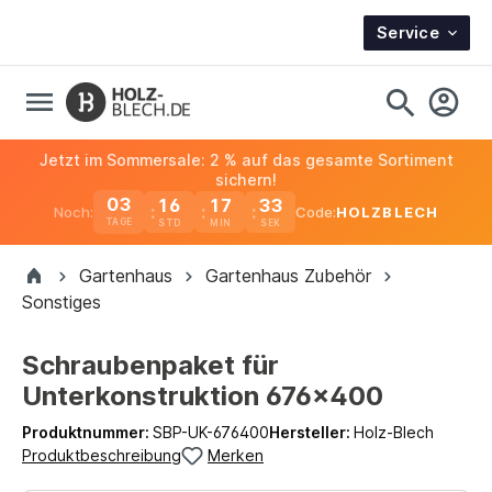
Service
Jetzt im Sommersale: 2 % auf das gesamte Sortiment
sichern!
03
16
17
33
Noch:
Code:
HOLZBLECH
TAGE
Gartenhaus
Gartenhaus Zubehör
Sonstiges
Schraubenpaket für
Unterkonstruktion 676x400
Produktnummer:
SBP-UK-676400
Hersteller:
Holz-Blech
Produktbeschreibung
Merken