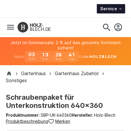
Service
Jetzt im Sommersale: 2 % auf das gesamte Sortiment
sichern!
03
13
28
40
Noch:
Code:
HOLZBLECH
TAGE
Gartenhaus
Gartenhaus Zubehör
Sonstiges
Schraubenpaket für
Unterkonstruktion 640x360
Produktnummer:
SBP-UK-640360
Hersteller:
Holz-Blech
Produktbeschreibung
Merken