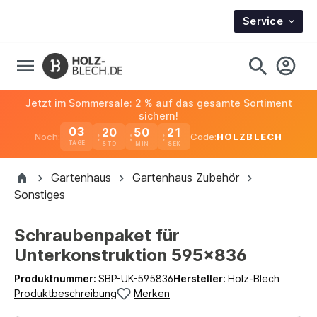
Service
Jetzt im Sommersale: 2 % auf das gesamte Sortiment
sichern!
03
20
50
21
Noch:
Code:
HOLZBLECH
TAGE
Gartenhaus
Gartenhaus Zubehör
Sonstiges
Schraubenpaket für
Unterkonstruktion 595x836
Produktnummer:
SBP-UK-595836
Hersteller:
Holz-Blech
Produktbeschreibung
Merken