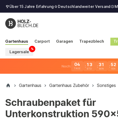
Über 15 Jahre Erfahrung
Deutschlandweiter Versand
M
Gartenhaus
Carport
Garagen
Trapezblech
Tr
Lagersale
04
13
31
52
Noch:
TAGE
Gartenhaus
Gartenhaus Zubehör
Sonstiges
Schraubenpaket für
Unterkonstruktion 590