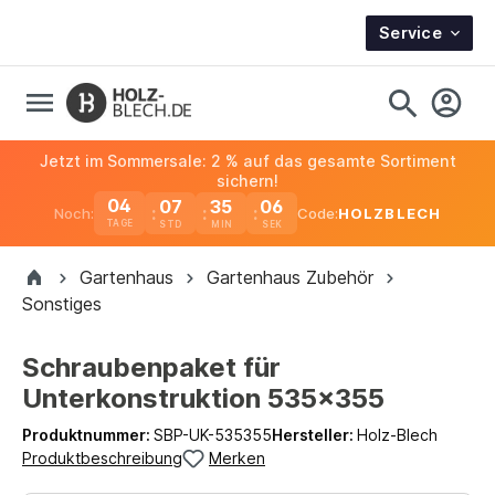
Service
Jetzt im Sommersale: 2 % auf das gesamte Sortiment
sichern!
04
07
35
06
Noch:
Code:
HOLZBLECH
TAGE
Gartenhaus
Gartenhaus Zubehör
Sonstiges
Schraubenpaket für
Unterkonstruktion 535x355
Produktnummer:
SBP-UK-535355
Hersteller:
Holz-Blech
Produktbeschreibung
Merken