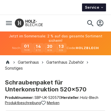
Service
Jetzt im Sommersale: 2 % auf das gesamte Sortiment
sichern!
01
14
20
13
Noch:
Code:
HOLZBLECH
TAGE
Gartenhaus
Gartenhaus Zubehör
Sonstiges
Schraubenpaket für
Unterkonstruktion 520x570
Produktnummer:
SBP-UK-520570
Hersteller:
Holz-Blech
Produktbeschreibung
Merken