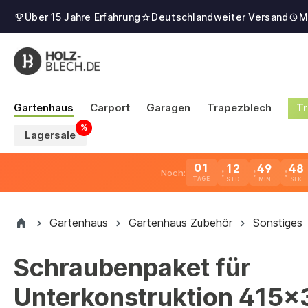
Über 15 Jahre Erfahrung
Deutschlandweiter Versand
M
Gartenhaus
Carport
Garagen
Trapezblech
Tr
Lagersale
01
12
49
48
Noch:
TAGE
Gartenhaus
Gartenhaus Zubehör
Sonstiges
Schraubenpaket für
Unterkonstruktion 415x