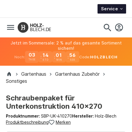
Service
Jetzt im Sommersale: 2 % auf das gesamte Sortiment
sichern!
03
14
01
55
Noch:
Code:
HOLZBLECH
TAGE
Gartenhaus
Gartenhaus Zubehör
Sonstiges
Schraubenpaket für
Unterkonstruktion 410x270
Produktnummer:
SBP-UK-410270
Hersteller:
Holz-Blech
Produktbeschreibung
Merken