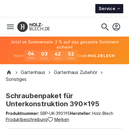
Service
Jetzt im Sommersale: 2 % auf das gesamte Sortiment
sichern!
04
03
42
52
Noch:
Code:
HOLZBLECH
TAGE
Gartenhaus
Gartenhaus Zubehör
Sonstiges
Schraubenpaket für
Unterkonstruktion 390x195
Produktnummer:
SBP-UK-390195
Hersteller:
Holz-Blech
Produktbeschreibung
Merken