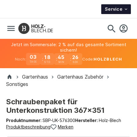
Service
Jetzt im Sommersale: 2 % auf das gesamte Sortiment
sichern!
03
18
45
26
Noch:
Code:
HOLZBLECH
TAGE
Gartenhaus
Gartenhaus Zubehör
Sonstiges
Schraubenpaket für
Unterkonstruktion 367x351
Produktnummer:
SBP-UK-576300
Hersteller:
Holz-Blech
Produktbeschreibung
Merken