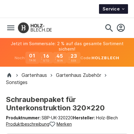
Service
Jetzt im Sommersale: 2 % auf das gesamte Sortiment
sichern!
01
16
45
23
Noch:
Code:
HOLZBLECH
TAGE
Gartenhaus
Gartenhaus Zubehör
Sonstiges
Schraubenpaket für
Unterkonstruktion 320x220
Produktnummer:
SBP-UK-320220
Hersteller:
Holz-Blech
Produktbeschreibung
Merken