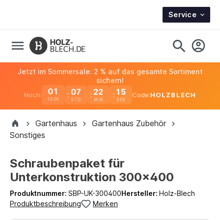
Service
Jetzt im Sommersale: 2 % auf das gesamte Sortiment
sichern!
01
07
22
15
Noch:
Code:
HOLZBLECH
TAGE
Gartenhaus
Gartenhaus Zubehör
Sonstiges
Schraubenpaket für
Unterkonstruktion 300x400
Produktnummer:
SBP-UK-300400
Hersteller:
Holz-Blech
Produktbeschreibung
Merken