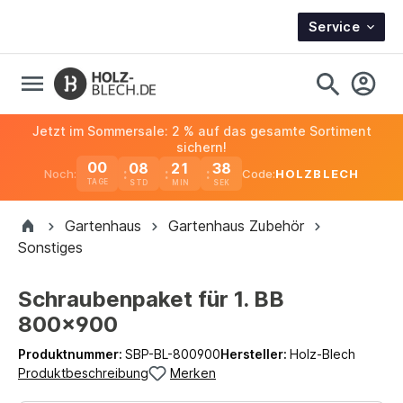
Service
Jetzt im Sommersale: 2 % auf das gesamte Sortiment
sichern!
00
08
21
38
Noch:
Code:
HOLZBLECH
TAGE
Gartenhaus
Gartenhaus Zubehör
Sonstiges
Schraubenpaket für 1. BB
800x900
Produktnummer:
SBP-BL-800900
Hersteller:
Holz-Blech
Produktbeschreibung
Merken