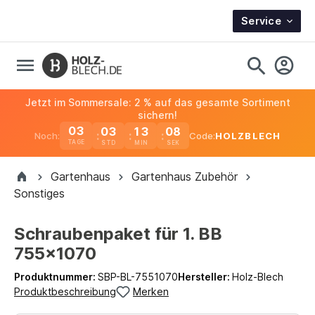
Service
Jetzt im Sommersale: 2 % auf das gesamte Sortiment
sichern!
03
03
13
08
Noch:
Code:
HOLZBLECH
TAGE
Gartenhaus
Gartenhaus Zubehör
Sonstiges
Schraubenpaket für 1. BB
755x1070
Produktnummer:
SBP-BL-7551070
Hersteller:
Holz-Blech
Produktbeschreibung
Merken