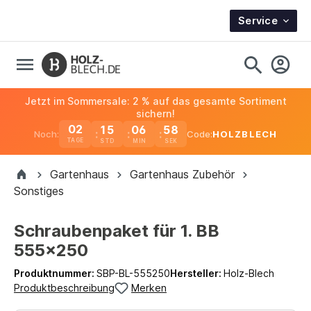
Service
Jetzt im Sommersale: 2 % auf das gesamte Sortiment
sichern!
02
15
06
58
Noch:
Code:
HOLZBLECH
TAGE
Gartenhaus
Gartenhaus Zubehör
Sonstiges
Schraubenpaket für 1. BB
555x250
Produktnummer:
SBP-BL-555250
Hersteller:
Holz-Blech
Produktbeschreibung
Merken