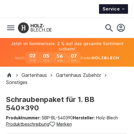
Service
Jetzt im Sommersale: 2 % auf das gesamte Sortiment
sichern!
02
05
56
06
Noch:
Code:
HOLZBLECH
TAGE
Gartenhaus
Gartenhaus Zubehör
Sonstiges
Schraubenpaket für 1. BB
540x390
Produktnummer:
SBP-BL-540390
Hersteller:
Holz-Blech
Produktbeschreibung
Merken