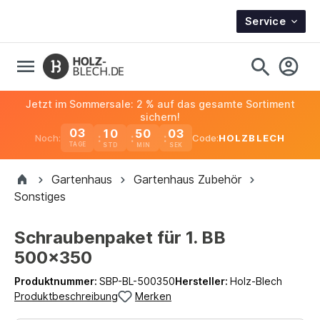
Service
Jetzt im Sommersale: 2 % auf das gesamte Sortiment
sichern!
03
10
50
03
Noch:
Code:
HOLZBLECH
TAGE
Gartenhaus
Gartenhaus Zubehör
Sonstiges
Schraubenpaket für 1. BB
500x350
Produktnummer:
SBP-BL-500350
Hersteller:
Holz-Blech
Produktbeschreibung
Merken