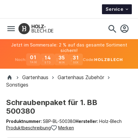
Service
Jetzt im Sommersale: 2 % auf das gesamte Sortiment
sichern!
01
14
35
31
Noch:
Code:
HOLZBLECH
TAGE
Gartenhaus
Gartenhaus Zubehör
Sonstiges
Schraubenpaket für 1. BB
500380
Produktnummer:
SBP-BL-500380
Hersteller:
Holz-Blech
Produktbeschreibung
Merken