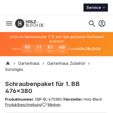
Service
Jetzt im Sommersale: 2 % auf das gesamte Sortiment
sichern!
02
11
51
40
Noch:
Code:
HOLZBLECH
TAGE
Gartenhaus
Gartenhaus Zubehör
Sonstiges
Schraubenpaket für 1. BB
476x380
Produktnummer:
SBP-BL-470380.1
Hersteller:
Holz-Blech
Produktbeschreibung
Merken