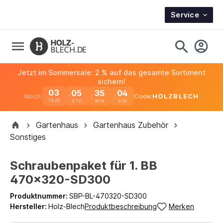
Service
Jetzt im Sommersale: 2 % auf das gesamte Sortiment
sichern!
03
05
35
04
Noch:
Code:
HOLZBLECH
TAGE
Gartenhaus
Gartenhaus Zubehör
Sonstiges
Schraubenpaket für 1. BB
470x320-SD300
Produktnummer:
SBP-BL-470320-SD300
Hersteller:
Holz-Blech
Produktbeschreibung
Merken