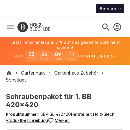
Service
Jetzt im Sommersale: 2 % auf das gesamte Sortiment
sichern!
02
04
09
11
Noch:
Code:
HOLZBLECH
TAGE
Gartenhaus
Gartenhaus Zubehör
Sonstiges
Schraubenpaket für 1. BB
420x420
Produktnummer:
SBP-BL-420420
Hersteller:
Holz-Blech
Produktbeschreibung
Merken