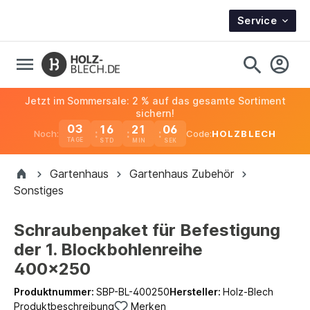
Service
Jetzt im Sommersale: 2 % auf das gesamte Sortiment
sichern!
03
16
21
05
Noch:
Code:
HOLZBLECH
TAGE
Gartenhaus
Gartenhaus Zubehör
Sonstiges
Schraubenpaket für Befestigung
der 1. Blockbohlenreihe
400x250
Produktnummer:
SBP-BL-400250
Hersteller:
Holz-Blech
Produktbeschreibung
Merken