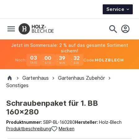
Service
Jetzt im Sommersale: 2 % auf das gesamte Sortiment
sichern!
03
00
39
31
Noch:
Code:
HOLZBLECH
TAGE
Gartenhaus
Gartenhaus Zubehör
Sonstiges
Schraubenpaket für 1. BB
160x280
Produktnummer:
SBP-BL-160280
Hersteller:
Holz-Blech
Produktbeschreibung
Merken