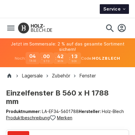
Service
Jetzt im Sommersale: 2 % auf das gesamte Sortiment
sichern!
04
00
42
12
Noch:
Code:
HOLZBLECH
TAGE
Lagersale
Zubehör
Fenster
Einzelfenster B 560 x H 1788
mm
Produktnummer:
LA-EF34-5601788
Hersteller:
Holz-Blech
Produktbeschreibung
Merken