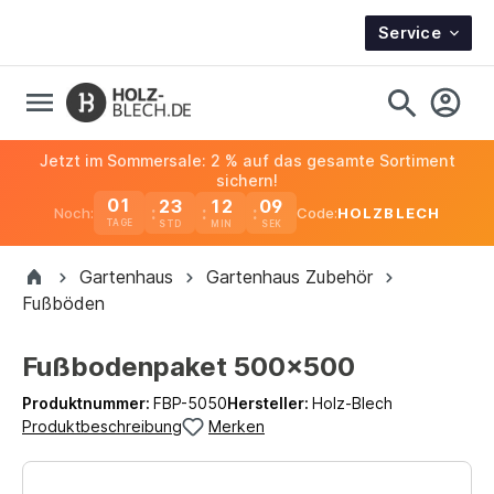
Service
Jetzt im Sommersale: 2 % auf das gesamte Sortiment
sichern!
01
23
12
09
Noch:
Code:
HOLZBLECH
TAGE
Gartenhaus
Gartenhaus Zubehör
Fußböden
Fußbodenpaket 500x500
Produktnummer:
FBP-5050
Hersteller:
Holz-Blech
Produktbeschreibung
Merken