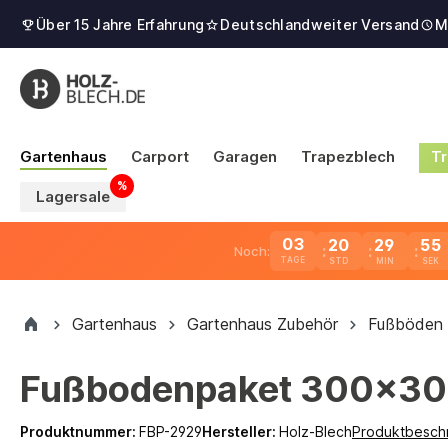
Über 15 Jahre Erfahrung
Deutschlandweiter Versand
M
Gartenhaus
Carport
Garagen
Trapezblech
Tr
Lagersale
03
20
29
55
Noch:
TAGE
Gartenhaus
Gartenhaus Zubehör
Fußböden
Fußbodenpaket 300x3
Produktnummer:
FBP-2929
Hersteller:
Holz-Blech
Produktbesch