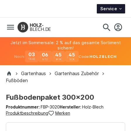
Service
Jetzt im Sommersale: 2 % auf das gesamte Sortiment
sichern!
03
06
45
44
Noch:
Code:
HOLZBLECH
TAGE
Gartenhaus
Gartenhaus Zubehör
Fußböden
Fußbodenpaket 300x200
Produktnummer:
FBP-3020
Hersteller:
Holz-Blech
Produktbeschreibung
Merken