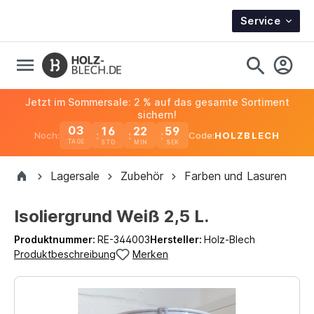
Service
Jetzt im Sommersale: 2 % auf das gesamte Sortiment
sichern!
03
16
22
59
Noch:
Code:
HOLZBLECH
TAGE
Lagersale
Zubehör
Farben und Lasuren
Isoliergrund Weiß 2,5 L.
Produktnummer:
RE-344003
Hersteller:
Holz-Blech
Produktbeschreibung
Merken