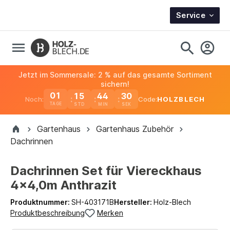
Service
Jetzt im Sommersale: 2 % auf das gesamte Sortiment
sichern!
01
15
44
30
Noch:
Code:
HOLZBLECH
TAGE
Gartenhaus
Gartenhaus Zubehör
Dachrinnen
Dachrinnen Set für Viereckhaus
4x4,0m Anthrazit
Produktnummer:
SH-403171B
Hersteller:
Holz-Blech
Produktbeschreibung
Merken