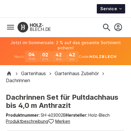
Service
Jetzt im Sommersale: 2 % auf das gesamte Sortiment
sichern!
04
02
42
42
Noch:
Code:
HOLZBLECH
TAGE
Gartenhaus
Gartenhaus Zubehör
Dachrinnen
Dachrinnen Set für Pultdachhaus
bis 4,0 m Anthrazit
Produktnummer:
SH-403002B
Hersteller:
Holz-Blech
Produktbeschreibung
Merken