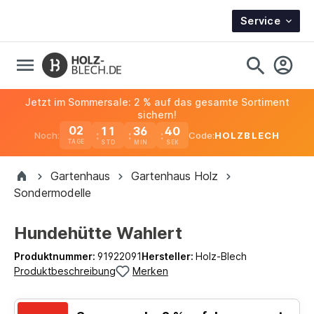
Service
Jetzt im Sommersale: 2 % auf das gesamte Sortiment
sichern!
02
11
36
40
Noch:
Code:
HOLZBLECH
TAGE
Gartenhaus
Gartenhaus Holz
Sondermodelle
Hundehütte Wahlert
Produktnummer:
91922091
Hersteller:
Holz-Blech
Produktbeschreibung
Merken