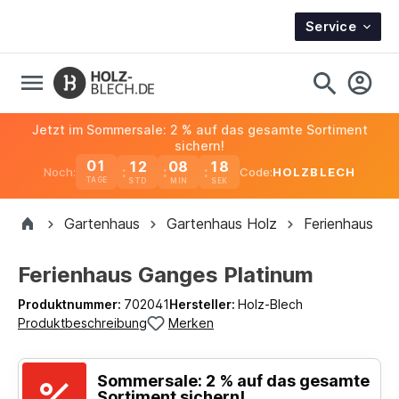
Service
Jetzt im Sommersale: 2 % auf das gesamte Sortiment
sichern!
01
12
08
18
Noch:
Code:
HOLZBLECH
TAGE
Gartenhaus
Gartenhaus Holz
Ferienhaus
Ferienhaus Ganges Platinum
Produktnummer:
702041
Hersteller:
Holz-Blech
Produktbeschreibung
Merken
Sommersale: 2 % auf das gesamte
Sortiment sichern!