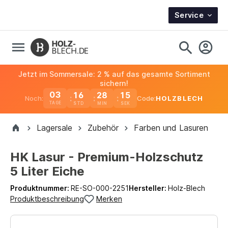
Service
Jetzt im Sommersale: 2 % auf das gesamte Sortiment
sichern!
03
16
28
15
Noch:
Code:
HOLZBLECH
TAGE
Lagersale
Zubehör
Farben und Lasuren
HK Lasur - Premium-Holzschutz
5 Liter Eiche
Produktnummer:
RE-SO-000-2251
Hersteller:
Holz-Blech
Produktbeschreibung
Merken