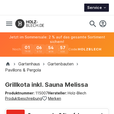
Service
Jetzt im Sommersale: 2 % auf das gesamte Sortiment
sichern!
01
06
54
56
Noch:
Code:
HOLZBLECH
TAGE
Gartenhaus
Gartenbauten
Pavillons & Pergola
Grillkota inkl. Sauna Melissa
Produktnummer:
115007
Hersteller:
Holz-Blech
Produktbeschreibung
Merken