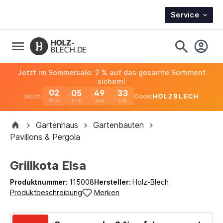
Service
Jetzt im Sommersale: 2 % auf das gesamte Sortiment
sichern!
02
05
49
33
Noch:
Code:
HOLZBLECH
TAGE
Gartenhaus
Gartenbauten
Pavillons & Pergola
Grillkota Elsa
Produktnummer:
115008
Hersteller:
Holz-Blech
Produktbeschreibung
Merken