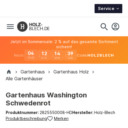
Service
Jetzt im Sommersale: 2 % auf das gesamte Sortiment
sichern!
04
12
14
39
Noch:
Code:
HOLZBLECH
TAGE
Gartenhaus
Gartenhaus Holz
Alle Gartenhäuser
Gartenhaus Washington
Schwedenrot
Produktnummer:
2825550008-HD
Hersteller:
Holz-Blech
Produktbeschreibung
Merken