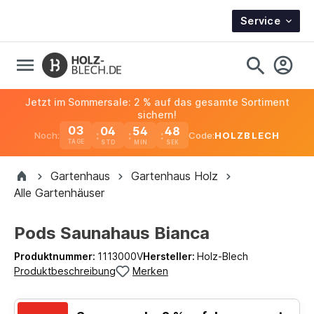
Service
Jetzt im Sommersale: 2 % auf das gesamte Sortiment
sichern!
03
04
54
48
Noch:
Code:
HOLZBLECH
TAGE
Gartenhaus
Gartenhaus Holz
Alle Gartenhäuser
Pods Saunahaus Bianca
Produktnummer:
1113000V
Hersteller:
Holz-Blech
Produktbeschreibung
Merken