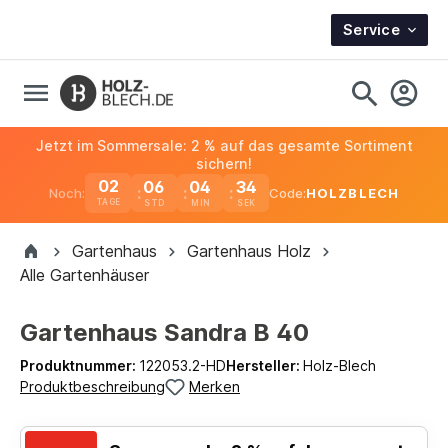
Service
Jetzt im Sommersale: 2 % auf das gesamte Sortiment
sichern!
02
06
04
33
Noch:
Code:
HOLZBLECH
TAGE
Gartenhaus
Gartenhaus Holz
Alle Gartenhäuser
Gartenhaus Sandra B 40
Produktnummer:
122053.2-HD
Hersteller:
Holz-Blech
Produktbeschreibung
Merken