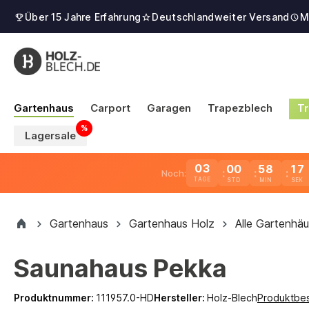
Über 15 Jahre Erfahrung
Deutschlandweiter Versand
M
Gartenhaus
Carport
Garagen
Trapezblech
Tr
Lagersale
03
00
58
16
Noch:
TAGE
Gartenhaus
Gartenhaus Holz
Alle Gartenhäu
Saunahaus Pekka
Produktnummer:
111957.0-HD
Hersteller:
Holz-Blech
Produktbe