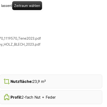
 lassen!
Zeitraum wählen
70_1119570_Tene2023.pdf
by_HOLZ_BLECH_2023.pdf
Nutzfläche:
23,9 m²
Profil:
2-fach Nut + Feder