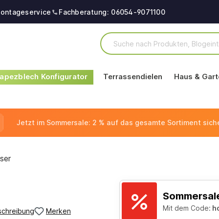
ontageservice
Fachberatung: 06054-9071100
apezblech Konfigurator
Terrassendielen
Haus & Gart
Jetzt im Sommersale: 2 % auf das gesamte Sortiment sich
ser
Sommersale
Mit dem Code:
h
schreibung
Merken