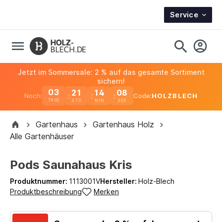
Service
Jetzt im Sommersale: 2 % auf das gesamte Sortiment
sichern!
03
21
14
07
Noch:
Code:
HOLZBLECH
TAGE
Gartenhaus
Gartenhaus Holz
Alle Gartenhäuser
Pods Saunahaus Kris
Produktnummer:
1113001V
Hersteller:
Holz-Blech
Produktbeschreibung
Merken