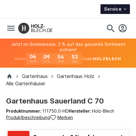
Service
Jetzt im Sommersale: 2 % auf das gesamte Sortiment
sichern!
04
09
54
51
Noch:
Code:
HOLZBLECH
TAGE
Gartenhaus
Gartenhaus Holz
Alle Gartenhäuser
Gartenhaus Sauerland C 70
Produktnummer:
111750.0-HD
Hersteller:
Holz-Blech
Produktbeschreibung
Merken