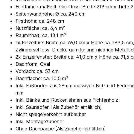
Fundamentmaße lt. Grundriss: Breite 219 cm x Tiefe 
Seitenwandhöhe: Ø ca. 240 cm
Firsthöhe: ca. 248 cm
Nutzfläche: ca. 6,4 m²
Rauminhalt: ca. 13,1 m³
1x Einzeltüre: Breite ca. 69,0 cm x Höhe ca. 183,5 cm
Zylinderschloss, Drückergarnitur und niedrige Metallsc
2x Einzelfenster: Breite ca. 41,0 cm x Höhe ca. 91,5 
Dachform: Oval
Vordach: ca. 57 cm
Dachfläche: ca. 10,5 m²
Inkl. Fußboden aus 28mm massiven Nut- und Federbre
mm
Inkl. Bänke und Rückenlehnen aus Fichtenholz
Inkl. Saunaofen [Als Zubehör erhältlich]
Nicht spiegelverkehrt aufbaubar
Inkl. Montagezubehör
Ohne Dachpappe [Als Zubehör erhältlich]