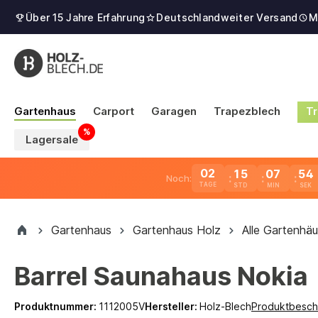
Über 15 Jahre Erfahrung
Deutschlandweiter Versand
M
Gartenhaus
Carport
Garagen
Trapezblech
Tr
Lagersale
02
15
07
53
Noch:
TAGE
Gartenhaus
Gartenhaus Holz
Alle Gartenhäu
Barrel Saunahaus Nokia
Produktnummer:
1112005V
Hersteller:
Holz-Blech
Produktbesch