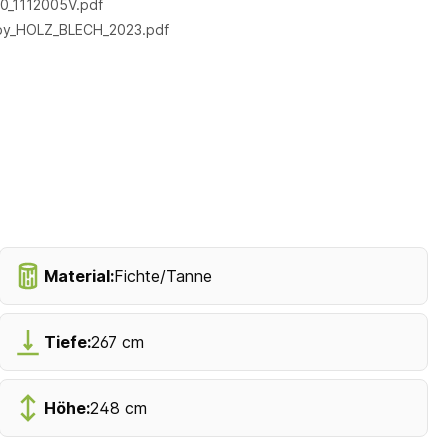
0_1112005V.pdf
by_HOLZ_BLECH_2023.pdf
Material:
Fichte/Tanne
Tiefe:
267 cm
Höhe:
248 cm