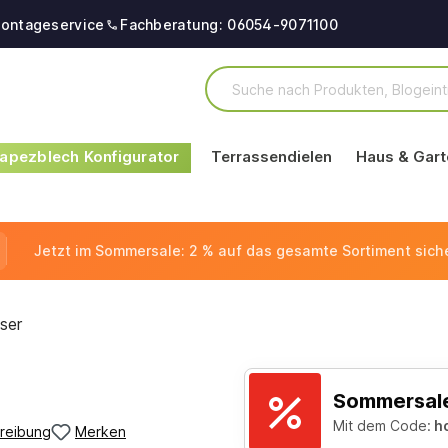
ontageservice
Fachberatung: 06054-9071100
apezblech Konfigurator
Terrassendielen
Haus & Gart
Jetzt im Sommersale: 2 % auf das gesamte Sortiment sich
ser
Sommersale
Mit dem Code:
h
reibung
Merken