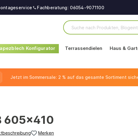
ontageservice
Fachberatung: 06054-9071100
apezblech Konfigurator
Terrassendielen
Haus & Gart
Jetzt im Sommersale: 2 % auf das gesamte Sortiment sich
BB 605x410
ktbeschreibung
Merken