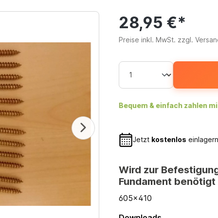
28,95 €*
Preise inkl. MwSt. zzgl. Versa
Bequem & einfach zahlen mi
Jetzt
kostenlos
einlagern
Wird zur Befestigun
Fundament benötigt
605x410
Downloads