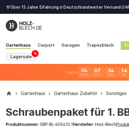
Über 15 Jahre Erfahrung
Deutschlandweiter Versand
M
Gartenhaus
Carport
Garagen
Trapezblech
Tr
Lagersale
04
07
34
13
Noch:
TAGE
Gartenhaus
Gartenhaus Zubehör
Sonstiges
Schraubenpaket für 1. 
Produktnummer:
SBP-BL-605410.1
Hersteller:
Holz-Blech
Produ