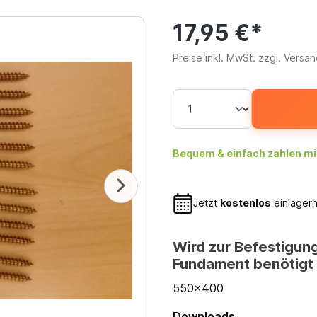
17,95 €*
Preise inkl. MwSt. zzgl. Versa
Bequem & einfach zahlen mi
Jetzt
kostenlos
einlagern
Wird zur Befestigun
Fundament benötigt
550x400
Downloads