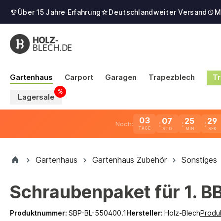
Über 15 Jahre Erfahrung
Deutschlandweiter Versand
M
Gartenhaus
Carport
Garagen
Trapezblech
Tr
Lagersale
03
07
25
29
Noch:
TAGE
Gartenhaus
Gartenhaus Zubehör
Sonstiges
Schraubenpaket für 1. 
Produktnummer:
SBP-BL-550400.1
Hersteller:
Holz-Blech
Produ