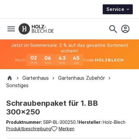
Service
Jetzt im Sommersale: 2 % auf das gesamte Sortiment
sichern!
02
06
43
44
Noch:
Code:
HOLZBLECH
TAGE
Gartenhaus
Gartenhaus Zubehör
Sonstiges
Schraubenpaket für 1. BB
300x250
Produktnummer:
SBP-BL-300250.1
Hersteller:
Holz-Blech
Produktbeschreibung
Merken